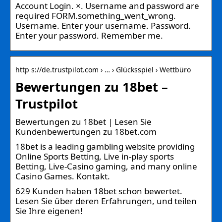
Account Login. ×. Username and password are
required FORM.something_went_wrong.
Username. Enter your username. Password.
Enter your password. Remember me.
http s://de.trustpilot.com › … › Glücksspiel › Wettbüro
Bewertungen zu 18bet –
Trustpilot
Bewertungen zu 18bet | Lesen Sie
Kundenbewertungen zu 18bet.com
18bet is a leading gambling website providing
Online Sports Betting, Live in-play sports
Betting, Live-Casino gaming, and many online
Casino Games. Kontakt.
629 Kunden haben 18bet schon bewertet.
Lesen Sie über deren Erfahrungen, und teilen
Sie Ihre eigenen!