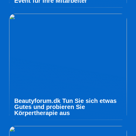
Event für Ihre Mitarbeiter
Beautyforum.dk Tun Sie sich etwas
Gutes und probieren Sie
Körpertherapie aus