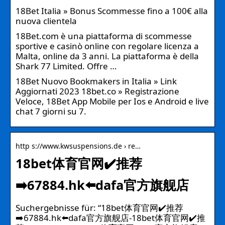
18Bet Italia » Bonus Scommesse fino a 100€ alla
nuova clientela
18Bet.com è una piattaforma di scommesse
sportive e casinò online con regolare licenza a
Malta, online da 3 anni. La piattaforma è della
Shark 77 Limited. Offre …
18Bet Nuovo Bookmakers in Italia » Link
Aggiornati 2023 18bet.co » Registrazione
Veloce, 18Bet App Mobile per Ios e Android e live
chat 7 giorni su 7.
http s://www.kwsuspensions.de › re…
18bet体育官网✔️推荐
➡️67884.hk⬅️dafa官方旗舰店
Suchergebnisse für: “18bet体育官网✔️推荐
➡️67884.hk⬅️dafa官方旗舰店-18bet体育官网✔️推