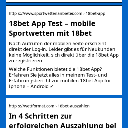
http s://www.sportwettenanbieter.com › 18bet-app
18bet App Test – mobile
Sportwetten mit 18bet
Nach Aufrufen der mobilen Seite erscheint
direkt der Log-in. Leider gibt es für Neukunden
keine Möglichkeit, sich direkt über die 18bet App
zu registrieren.
Welche Funktionen bietet die 18bet App?
Erfahren Sie jetzt alles in meinem Test- und
Erfahrungsbericht zur mobilen 18bet App für
Iphone + Android ✓
http s://wettformat.com › 18bet-auszahlen
In 4 Schritten zur
erfolgreichen Auszahlung bei