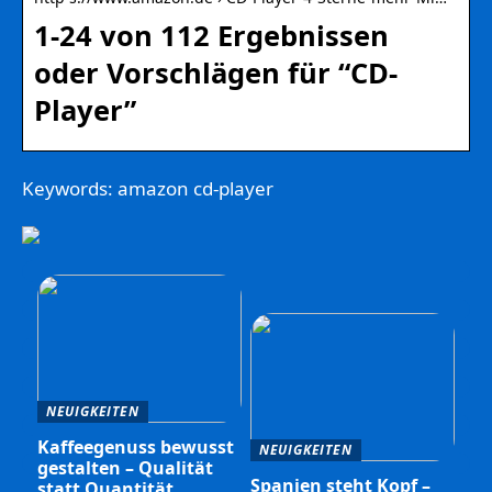
1-24 von 112 Ergebnissen
oder Vorschlägen für “CD-
Player”
Keywords: amazon cd-player
NEUIGKEITEN
Kaffeegenuss bewusst
NEUIGKEITEN
gestalten – Qualität
Spanien steht Kopf –
statt Quantität