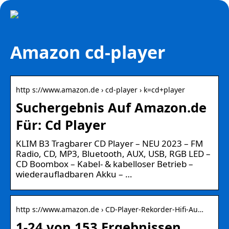
Amazon cd-player
http s://www.amazon.de › cd-player › k=cd+player
Suchergebnis Auf Amazon.de
Für: Cd Player
KLIM B3 Tragbarer CD Player – NEU 2023 – FM
Radio, CD, MP3, Bluetooth, AUX, USB, RGB LED –
CD Boombox – Kabel- & kabelloser Betrieb –
wiederaufladbaren Akku – …
http s://www.amazon.de › CD-Player-Rekorder-Hifi-Au…
1-24 von 153 Ergebnissen