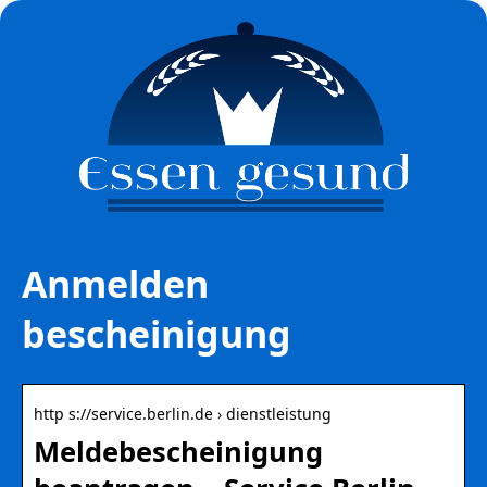
Anmelden
bescheinigung
http s://service.berlin.de › dienstleistung
Meldebescheinigung