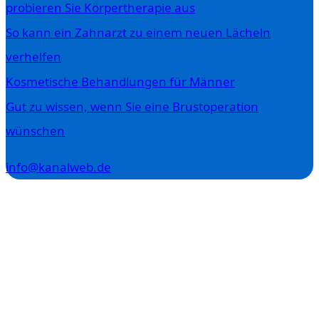
probieren Sie Körpertherapie aus
So kann ein Zahnarzt zu einem neuen Lächeln
verhelfen
Kosmetische Behandlungen für Männer
Gut zu wissen, wenn Sie eine Brustoperation
wünschen
info@kanalweb.de