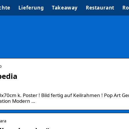
chte
Lieferung
Takeaway
Restaurant
Ro
o
pedia
70cm k. Poster ! Bild fertig auf Keilrahmen ! Pop Art G
ration Modern …
vara