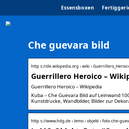
Essensboxen
Fertiggeri
Che guevara bild
http s://de.wikipedia.org › wiki › Guerrillero_Heroic
Guerrillero Heroico – Wiki
Guerrillero Heroico – Wikipedia
Kuba – Che Guevara Bild auf Leinwand 100x
Kunstdrucke, Wandbilder, Bilder zur Deko
http s://www.hdg.de › lemo › objekt › foto-che-gue