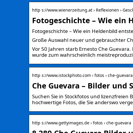
http s://www.wienerzeitung.at › Reflexionen › Ges
Fotogeschichte – Wie ein 
Fotogeschichte – Wie ein Heldenbild entst
Große Auswahl neuer und gebrauchter Che
Vor 50 Jahren starb Ernesto Che Guevara. E
wurde zum wahrscheinlich meistreproduzier
http s://www.istockphoto.com › fotos › che-guevara
Che Guevara – Bilder und S
Suchen Sie in Stockfotos und lizenzfreien
hochwertige Fotos, die Sie anderswo verge
http s://www.gettyimages.de › fotos › che-guevara
8.289 Che Guevara Bilder 