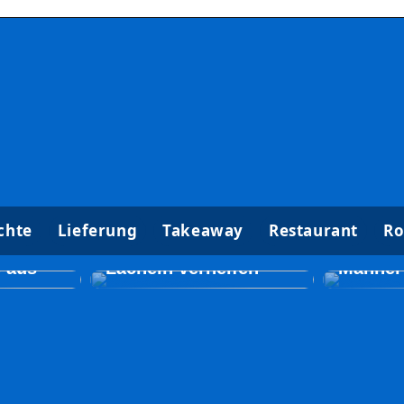
k Tun
chte
Lieferung
Takeaway
Restaurant
Ro
 Gutes
So kann ein Zahnarzt
Kosmet
Sie
zu einem neuen
Behand
e aus
Lächeln verhelfen
Männer