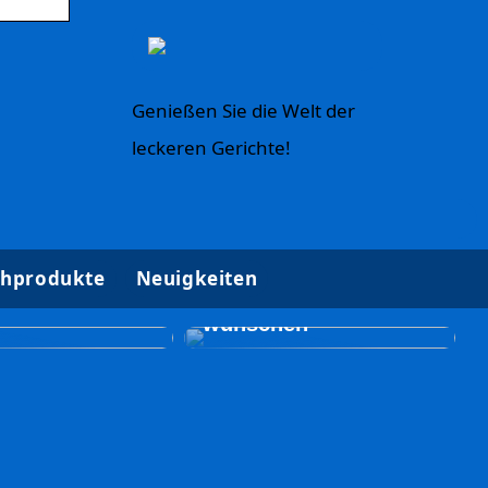
Genießen Sie die Welt der
leckeren Gerichte!
Gut zu wissen, wenn
hprodukte
Neuigkeiten
ische
Sie eine
lungen für
Brustoperation
wünschen