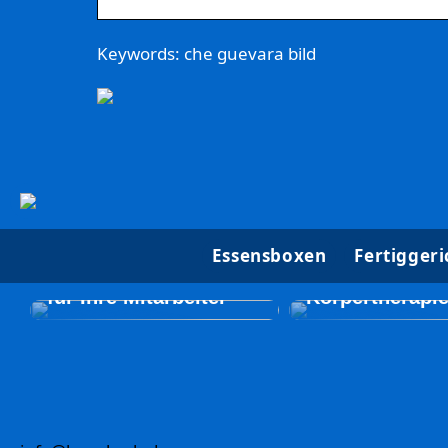
Keywords: che guevara bild
Beautyforum.d
Essensboxen
Fertiggeri
Erstellen Sie ein
Sie sich etwas
unglaubliches Event
und probieren 
für Ihre Mitarbeiter
Körpertherapi