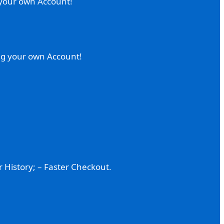
g your own Account!
ing your own Account!
 History; – Faster Checkout.