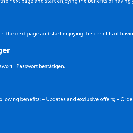
in the next page and start enjoying the benefits of havin
m in the next page and start enjoying the benefits of hav
ger
swort · Passwort bestätigen.
lowing benefits: – Updates and exclusive offers; – Order