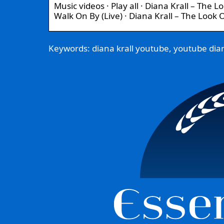
Music videos · Play all · Diana Krall – The L
Walk On By (Live) · Diana Krall – The Look 
Keywords: diana krall youtube, youtube dian