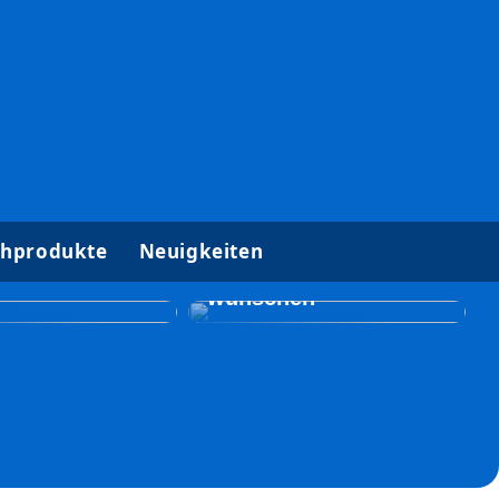
Gut zu wissen, wenn
hprodukte
Neuigkeiten
ische
Sie eine
lungen für
Brustoperation
wünschen