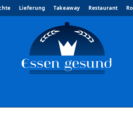
chte
Lieferung
Takeaway
Restaurant
Ro