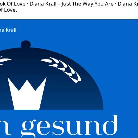
ook Of Love · Diana Krall – Just The Way You Are · Diana Kr
Of Love.
a krall