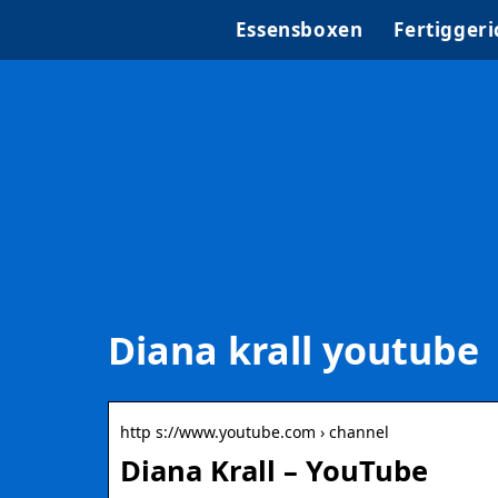
Essensboxen
Fertiggeri
Diana krall youtube
http s://www.youtube.com › channel
Diana Krall – YouTube