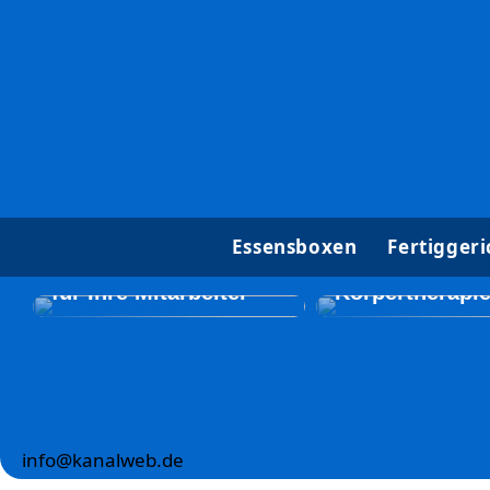
Beautyforum.d
Essensboxen
Fertiggeri
Erstellen Sie ein
Sie sich etwas
unglaubliches Event
und probieren 
für Ihre Mitarbeiter
Körpertherapi
info@kanalweb.de