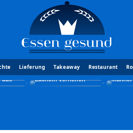
k Tun
chte
Lieferung
Takeaway
Restaurant
Ro
 Gutes
So kann ein Zahnarzt
Kosmet
Sie
zu einem neuen
Behand
e aus
Lächeln verhelfen
Männer