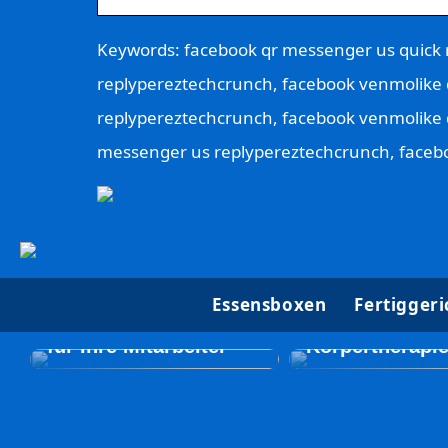
Keywords: facebook qr messenger us quick 
replypereztechcrunch, facebook venmolike 
replypereztechcrunch, facebook venmolike 
messenger us replypereztechcrunch, facebo
Beautyforum.d
Essensboxen
Fertiggeri
Erstellen Sie ein
Sie sich etwas
unglaubliches Event
und probieren 
für Ihre Mitarbeiter
Körpertherapi