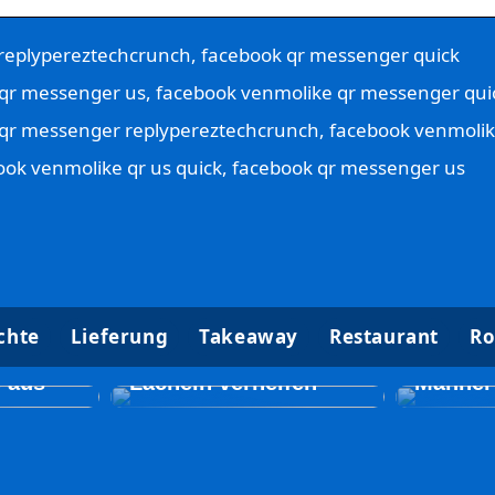
replypereztechcrunch, facebook qr messenger quick
qr messenger us, facebook venmolike qr messenger qui
qr messenger replypereztechcrunch, facebook venmolik
ok venmolike qr us quick, facebook qr messenger us
k Tun
chte
Lieferung
Takeaway
Restaurant
Ro
 Gutes
So kann ein Zahnarzt
Kosmet
Sie
zu einem neuen
Behand
e aus
Lächeln verhelfen
Männer