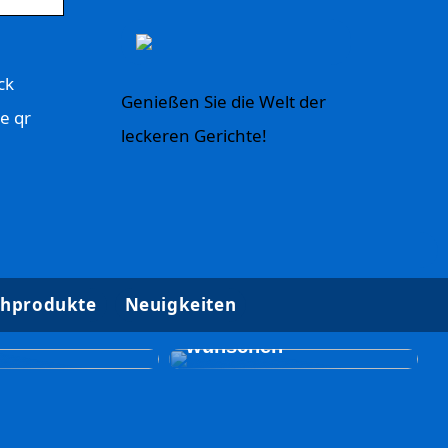
ck
Genießen Sie die Welt der
e qr
leckeren Gerichte!
Gut zu wissen, wenn
hprodukte
Neuigkeiten
ische
Sie eine
lungen für
Brustoperation
wünschen