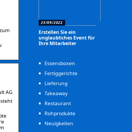
25/09/2022
 zum
Erstellen Sie ein
unglaubliches Event für
Ihre Mitarbeiter
u
Essensboxen
Fertiggerichte
Lieferung
ult AG
Takeaway
 steht
Restaurant
Rohprodukte
bte
re
Neuigkeiten
 m