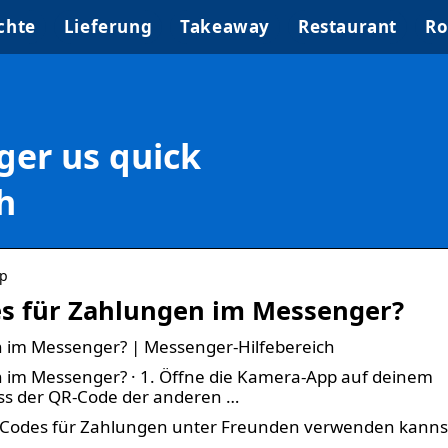
chte
Lieferung
Takeaway
Restaurant
Ro
er us quick
h
pp
s für Zahlungen im Messenger?
 im Messenger? | Messenger-Hilfebereich
 im Messenger? · 1. Öffne die Kamera-App auf deinem
ass der QR-Code der anderen …
R-Codes für Zahlungen unter Freunden verwenden kanns