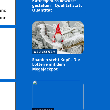
Kaffeegenuss bewusst
gestalten – Qualität statt
and.
Quantität
land
NEUIGKEITEN
Spanien steht Kopf – Die
Lotterie mit dem
Megajackpot