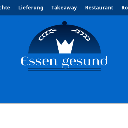
chte
Lieferung
Takeaway
Restaurant
Ro