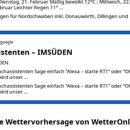
Dienstag, 21. Februar Mäßig bewölkt 12°C ; Mittwoch, 22
ebruar Leichter Regen 11° …
gen für Nordschwaben inkl. Donauwörth, Dillingen und
-google
istenten – IMSÜDEN
ÜDEN
hassistenten Sage einfach “Alexa – starte RT1” oder “O
wird unser …
hassistenten Sage einfach “Alexa – starte RT1” oder “O
wird unser …
le Wettervorhersage von WetterOnl