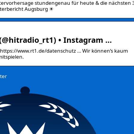
ttervorhersage stundengenau für heute & die nächsten 
terbericht Augsburg ☀
hitradio_rt1) • Instagram …
ttps://www.rt1.de/datenschutz … Wir können’s kaum
itspielen.
ter