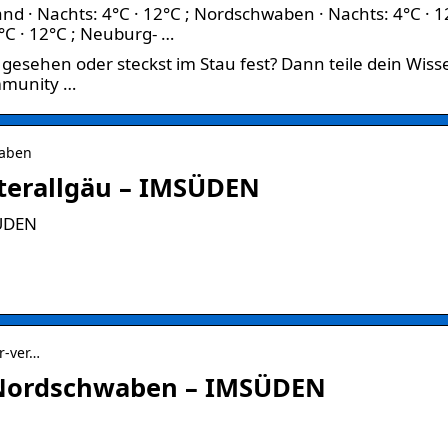
nd · Nachts: 4°C · 12°C ; Nordschwaben · Nachts: 4°C · 1
C · 12°C ; Neuburg- …
r gesehen oder steckst im Stau fest? Dann teile dein Wiss
mmunity …
waben
erallgäu – IMSÜDEN
SÜDEN
er-ver…
r Nordschwaben – IMSÜDEN