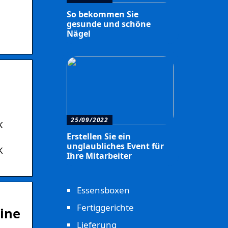
.
So bekommen Sie
gesunde und schöne
Nägel
25/09/2022
K
Erstellen Sie ein
unglaubliches Event für
K
Ihre Mitarbeiter
Essensboxen
Fertiggerichte
ine
Lieferung