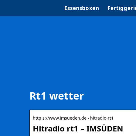
Essensboxen
Fertiggeri
Rt1 wetter
http s://www.imsueden.de › hitradio-rt1
Hitradio rt1 – IMSÜDEN