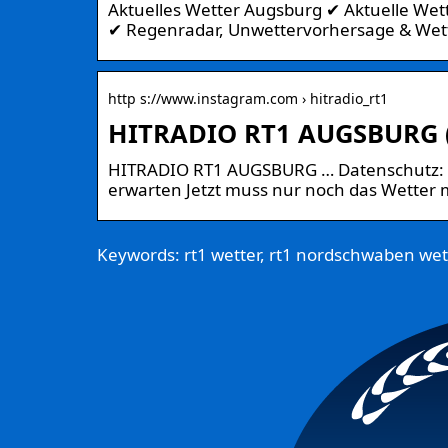
Aktuelles Wetter Augsburg ✔ Aktuelle We
✔ Regenradar, Unwettervorhersage & Wet
http s://www.instagram.com › hitradio_rt1
HITRADIO RT1 AUGSBURG (@
HITRADIO RT1 AUGSBURG … Datenschutz: h
erwarten Jetzt muss nur noch das Wetter m
Keywords: rt1 wetter, rt1 nordschwaben wet