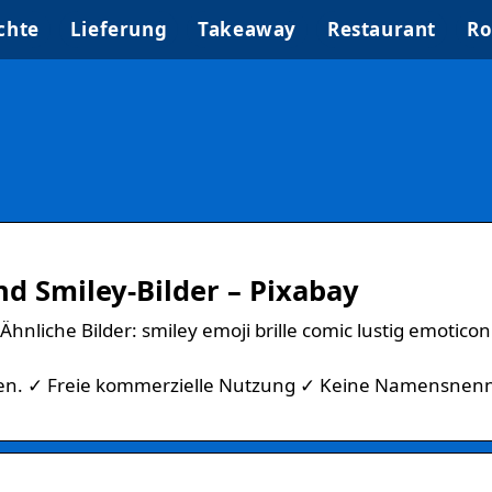
chte
Lieferung
Takeaway
Restaurant
Ro
nd Smiley-Bilder – Pixabay
hnliche Bilder: smiley emoji brille comic lustig emoticon
assen. ✓ Freie kommerzielle Nutzung ✓ Keine Namensne