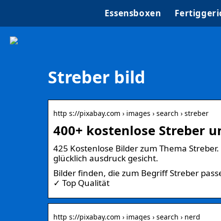
Essensboxen
Fertiggeri
Streber bild
http s://pixabay.com › images › search › streber
400+ kostenlose Streber u
425 Kostenlose Bilder zum Thema Streber. Ä
glücklich ausdruck gesicht.
Bilder finden, die zum Begriff Streber p
✓ Top Qualität
http s://pixabay.com › images › search › nerd