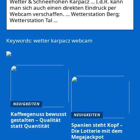
Wetter & Schneehöhen Karpacz … I.d.R. kann
man sich auch einen direkten Eindruck per
Webcam verschaffen. … Wetterstation Berg;
Wetterstation Tal …
Keywords: wetter karpacz webcam
NEUIGKEITEN
Kaffeegenuss bewusst
NEUIGKEITEN
gestalten – Qualität
Spanien steht Kopf –
statt Quantität
Die Lotterie mit dem
Megajackpot