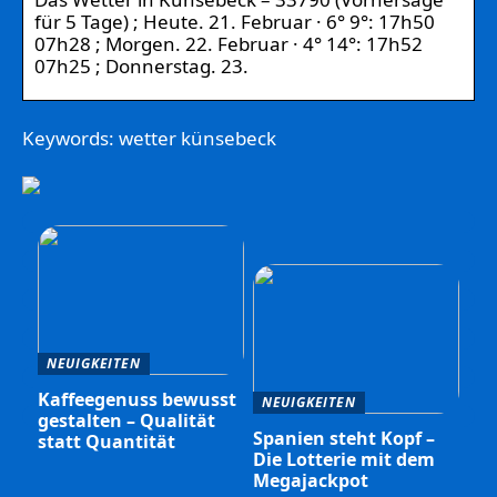
für 5 Tage) ; Heute. 21. Februar · 6° 9°: 17h50
07h28 ; Morgen. 22. Februar · 4° 14°: 17h52
07h25 ; Donnerstag. 23.
Keywords: wetter künsebeck
NEUIGKEITEN
Kaffeegenuss bewusst
NEUIGKEITEN
gestalten – Qualität
Spanien steht Kopf –
statt Quantität
Die Lotterie mit dem
Megajackpot