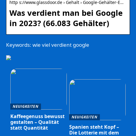
http s://www.glassdoor.de › Gehalt › Google-Gehälter-E…
Was verdient man bei Google
in 2023? (66.083 Gehälter)
Keywords: wie viel verdient google
NEUIGKEITEN
Kaffeegenuss bewusst
NEUIGKEITEN
gestalten – Qualität
Spanien steht Kopf –
statt Quantität
Die Lotterie mit dem