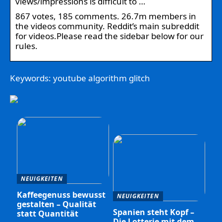
views/impressions is difficult to …
867 votes, 185 comments. 26.7m members in
the videos community. Reddit’s main subreddit
for videos.Please read the sidebar below for our
rules.
Keywords: youtube algorithm glitch
NEUIGKEITEN
Kaffeegenuss bewusst
NEUIGKEITEN
gestalten – Qualität
Spanien steht Kopf –
statt Quantität
Die Lotterie mit dem