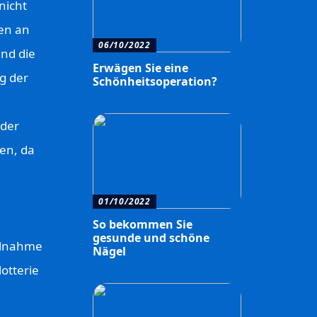
nicht
en an
06/10/2022
und die
Erwägen Sie eine
g der
Schönheitsoperation?
 der
ren, da
01/10/2022
So bekommen Sie
gesunde und schöne
eilnahme
Nägel
otterie