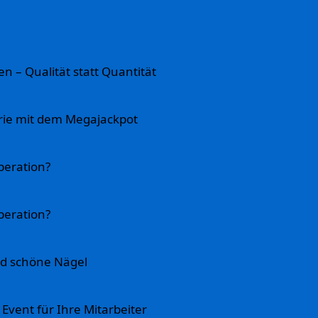
n – Qualität statt Quantität
erie mit dem Megajackpot
peration?
peration?
d schöne Nägel
 Event für Ihre Mitarbeiter