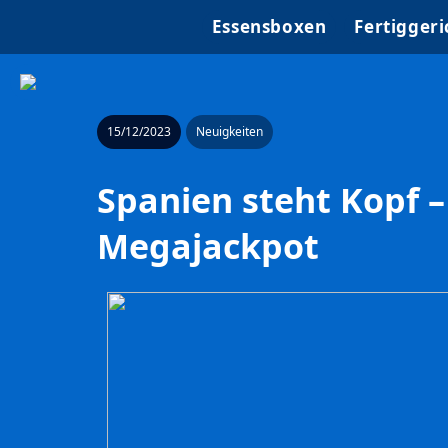
Essensboxen
Fertiggeri
15/12/2023
Neuigkeiten
Spanien steht Kopf –
Megajackpot