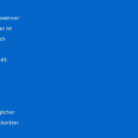
ewinner
r ist
ich
 49.
licher
ksritter