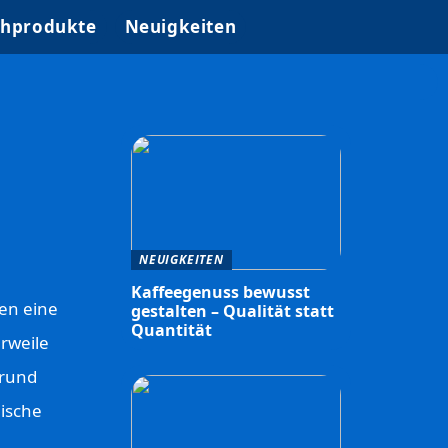
hprodukte
Neuigkeiten
NEUIGKEITEN
Kaffeegenuss bewusst
ien eine
gestalten – Qualität statt
Quantität
rweile
Grund
nische