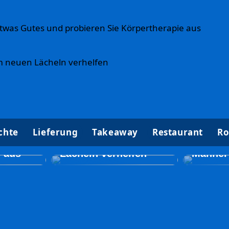
twas Gutes und probieren Sie Körpertherapie aus
m neuen Lächeln verhelfen
k Tun
chte
Lieferung
Takeaway
Restaurant
Ro
 Gutes
So kann ein Zahnarzt
Kosmet
Sie
zu einem neuen
Behand
e aus
Lächeln verhelfen
Männer