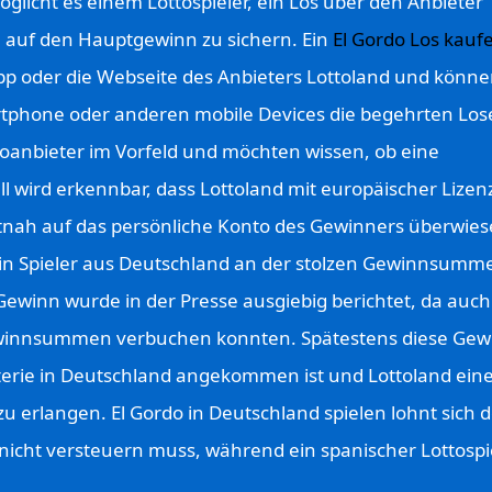
glicht es einem Lottospieler, ein Los über den Anbieter
e auf den Hauptgewinn zu sichern. Ein
El Gordo Los kauf
App oder die Webseite des Anbieters Lottoland und könne
rtphone oder anderen mobile Devices die begehrten Los
toanbieter im Vorfeld und möchten wissen, ob eine
ell wird erkennbar, dass Lottoland mit europäischer Lizen
itnah auf das persönliche Konto des Gewinners überwie
 ein Spieler aus Deutschland an der stolzen Gewinnsumm
Gewinn wurde in der Presse ausgiebig berichtet, da auch
ewinnsummen verbuchen konnten. Spätestens diese Gew
tterie in Deutschland angekommen ist und Lottoland ein
 erlangen. El Gordo in Deutschland spielen lohnt sich d
nicht versteuern muss, während ein spanischer Lottospie