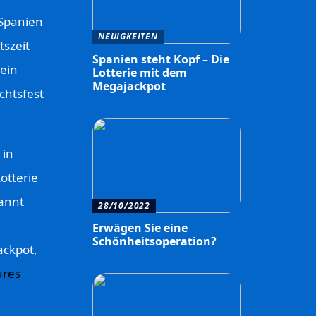
 Spanien
NEUIGKEITEN
tszeit
Spanien steht Kopf – Die
ein
Lotterie mit dem
Megajackpot
chtsfest
 in
otterie
kannt
28/10/2022
Erwägen Sie eine
Schönheitsoperation?
ackpot,
ures