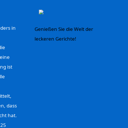
ders in
Genießen Sie die Welt der
leckeren Gerichte!
die
eine
ng ist
lle
telt,
en, dass
cht hat.
,25