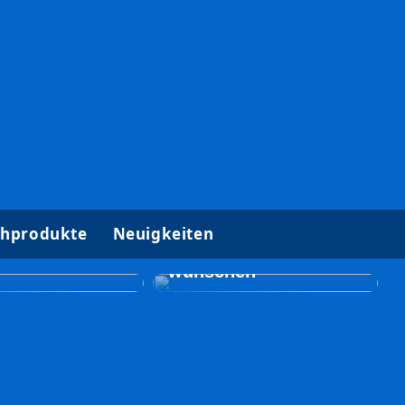
Gut zu wissen, wenn
hprodukte
Neuigkeiten
ische
Sie eine
lungen für
Brustoperation
wünschen