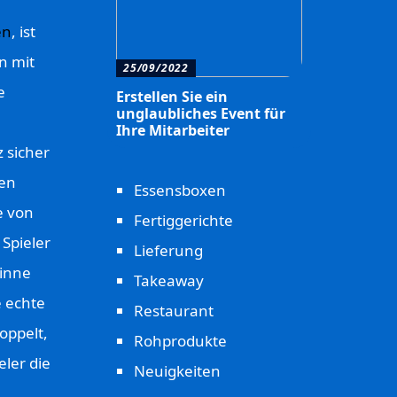
en
, ist
n mit
25/09/2022
e
Erstellen Sie ein
unglaubliches Event für
Ihre Mitarbeiter
z sicher
sen
Essensboxen
e von
Fertiggerichte
 Spieler
Lieferung
inne
Takeaway
e echte
Restaurant
oppelt,
Rohprodukte
ler die
Neuigkeiten